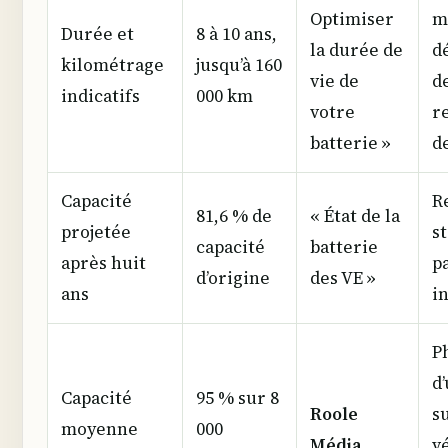
Optimiser
m
Durée et
8 à 10 ans,
la durée de
d
kilométrage
jusqu’à 160
vie de
d
indicatifs
000 km
votre
r
batterie »
de
Capacité
R
81,6 % de
« État de la
projetée
st
capacité
batterie
après huit
pa
d’origine
des VE »
ans
i
P
d
Capacité
95 % sur 8
Roole
su
moyenne
000
Média
vé