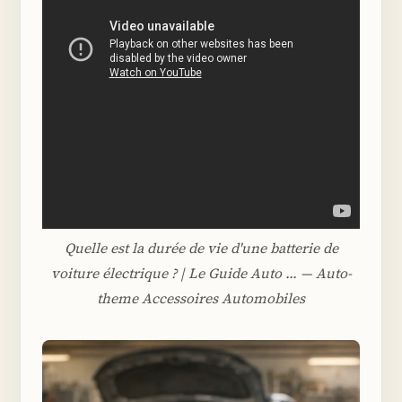
Quelle est la durée de vie d'une batterie de
voiture électrique ? | Le Guide Auto ... — Auto-
theme Accessoires Automobiles