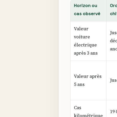
Horizon ou
Ord
cas observé
chi
Valeur
Jus
voiture
déc
électrique
an
après 3 ans
Valeur après
Jus
5 ans
Cas
19 
kilométrique