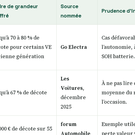
re de grandeur
Source
Prudence d’i
ffré
nommée
qu’à 70 à 80 % de
Cas défavorab
ote pour certains VE
Go Electra
l’autonomie, 
cienne génération
SOH batterie.
Les
À ne pas lir
Voitures
,
qu’à 67 % de décote
moyenne du 
décembre
l’occasion.
2025
forum
Exemple util
000 € de décote sur 55
Automobile
perte valeur 