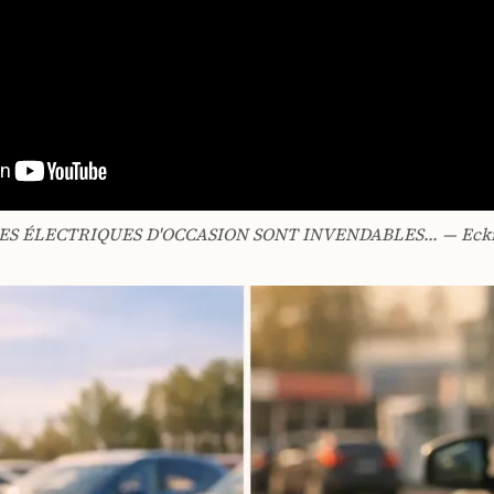
ES ÉLECTRIQUES D'OCCASION SONT INVENDABLES... — Ecki 