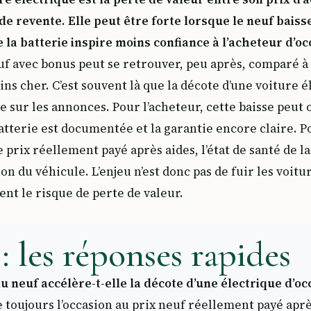
 de revente. Elle peut être forte lorsque le neuf baiss
 la batterie inspire moins confiance à l’acheteur d’oc
f avec bonus peut se retrouver, peu après, comparé à
 cher. C’est souvent là que la décote d’une voiture é
ale sur les annonces. Pour l’acheteur, cette baisse peu
batterie est documentée et la garantie encore claire. P
prix réellement payé après aides, l’état de santé de la
on du véhicule. L’enjeu n’est donc pas de fuir les voitu
t le risque de perte de valeur.
: les réponses rapides
u neuf accélère-t-elle la décote d’une électrique d’oc
 toujours l’occasion au prix neuf réellement payé aprè