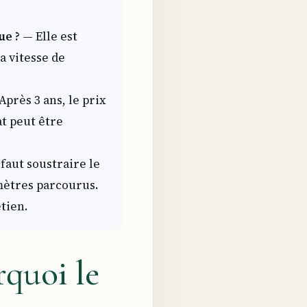
ue ?
— Elle est
a vitesse de
près 3 ans, le prix
at peut être
 faut soustraire le
omètres parcourus.
tien.
rquoi le