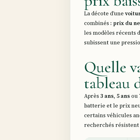
prix bais
La décote d’une
voitu
combinés :
prix du n
les modèles récents d
subissent une pressi
Quelle va
tableau 
Après
3 ans
,
5 ans
ou
batterie et le prix n
certains véhicules a
recherchés résistent