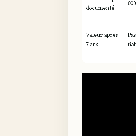
000
documenté
Valeur après
Pas
7 ans
fia