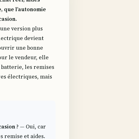
e, que l’autonomie
casion.
 une version plus
lectrique devient
t ouvrir une bonne
our le vendeur, elle
 batterie, les remises
res électriques, mais
casion ?
— Oui, car
s remise et aides.