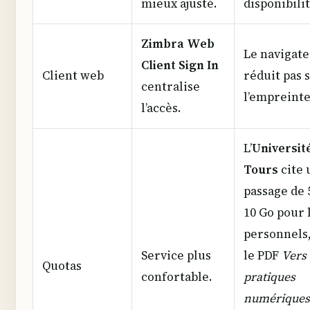
mieux ajusté.
disponibilit
Zimbra Web
Le navigat
Client Sign In
Client web
réduit pas 
centralise
l’empreinte
l’accès.
L’
Universit
Tours
cite 
passage de 
10 Go pour 
personnels
Service plus
le PDF
Vers
Quotas
confortable.
pratiques
numériques