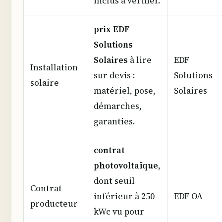
inclus à vérifier.
prix EDF
Solutions
Solaires
à lire
EDF
Installation
sur devis :
Solutions
solaire
matériel, pose,
Solaires
démarches,
garanties.
contrat
photovoltaïque
,
dont seuil
Contrat
inférieur à 250
EDF OA
producteur
kWc vu pour