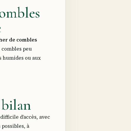
 combles
e
ncher de combles
es combles peu
s humides ou aux
 bilan
fficile d’accès, avec
 possibles, à