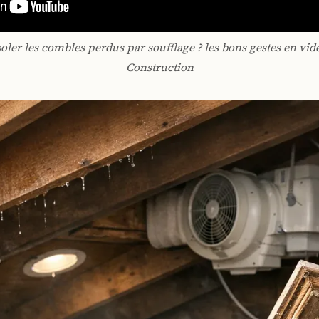
er les combles perdus par soufflage ? les bons gestes en vi
Construction