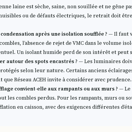
enne laine est sèche, saine, non souillée et ne gêne pas
nuisibles ou de défauts électriques, le retrait doit êtr
condensation après une isolation soufflée ?
— Il faut 
s combles, l’absence de rejet de VMC dans le volume iso
ntuel. Un isolant humide perd de son intérêt et peut 
ler autour des spots encastrés ?
— Les luminaires doiv
 protégés selon leur nature. Certains anciens éclairag
t que Réseau ACEH invite à considérer avec prudence.
ufflage convient-elle aux rampants ou aux murs ?
— Le 
out les combles perdus. Pour les rampants, murs ou so
fflation en caisson, avec des exigences différentes d’ét