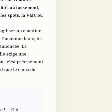
dité, au tassement,
les spots, la VMC ou
agiliser un chantier
 l’ancienne laine, les
r annoncée. La
lle exige une
on ; c’est précisément
t que le choix du
e ?
— Oui