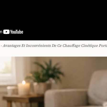
- Avantages Et Inconvénients De Ce Chauffage Cinétique Port