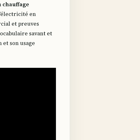
n
chauffage
électricité en
cial et preuves
ocabulaire savant et
n et son usage