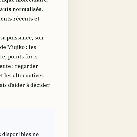
ndants normalisés.
lients récents et
 sa puissance, son
de Miqiko : les
té, points forts
ente : regarder
et les alternatives
is d’aider à décider
 disponibles ne