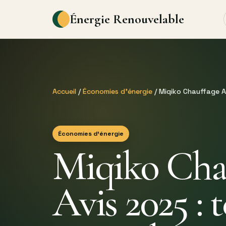
Énergie Renouvelable
Accueil
/
Économies d’énergie
/ Miqiko Chauffage A
Économies d’énergie
Miqiko Cha
Avis 2025 : t