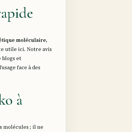
rapide
étique moléculaire,
e utile ici. Notre avis
 blogs et
’usage face à des
ko à
 molécules ; il ne