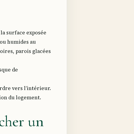
t la surface exposée
s ou humides au
noires, parois glacées
isque de
dre vers l’intérieur.
tion du logement.
rcher un