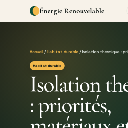
Énergie Renouvelable
Accueil
/
Habitat durable
/ Isolation thermique : pr
Habitat durable
Isolation t
: priorités,
matériaux et