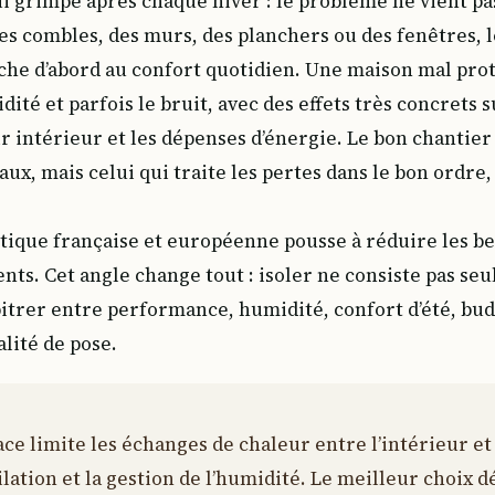
qui grimpe après chaque hiver : le problème ne vient pa
des combles, des murs, des planchers ou des fenêtres, l
che d’abord au confort quotidien. Une maison mal prot
midité et parfois le bruit, avec des effets très concrets 
’air intérieur et les dépenses d’énergie. Le bon chantier
aux, mais celui qui traite les pertes dans le bon ordre
tique française et européenne pousse à réduire les be
ts. Cet angle change tout : isoler ne consiste pas seu
rbitrer entre performance, humidité, confort d’été, bu
alité de pose.
ace limite les échanges de chaleur entre l’intérieur et 
ilation et la gestion de l’humidité. Le meilleur choix 