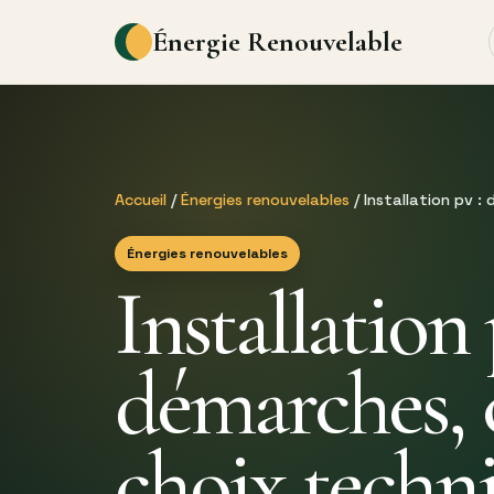
Énergie Renouvelable
Accueil
/
Énergies renouvelables
/ Installation pv :
Énergies renouvelables
Installation 
démarches, 
choix techn