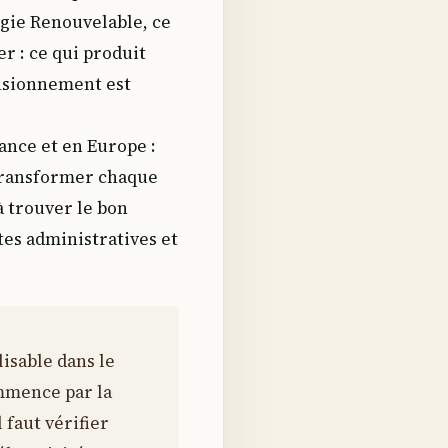
rgie Renouvelable, ce
r : ce qui produit
ensionnement est
ance et en Europe :
 transformer chaque
à trouver le bon
tes administratives et
isable dans le
ommence par la
 faut vérifier