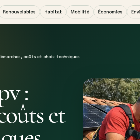
Renouvelables
Habitat
Mobilité
Économies
Env
 démarches, coûts et choix techniques
pv :
coûts et
iques