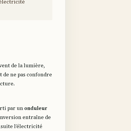
électricité
vent de la lumière,
st de ne pas confondre
acture.
erti par un
onduleur
onversion entraîne de
uite l’électricité