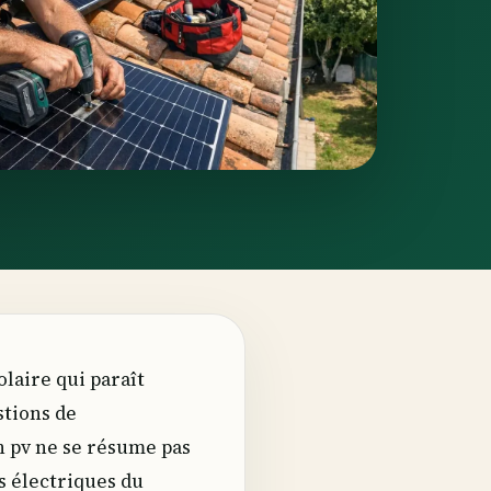
olaire qui paraît
stions de
n pv ne se résume pas
s électriques du