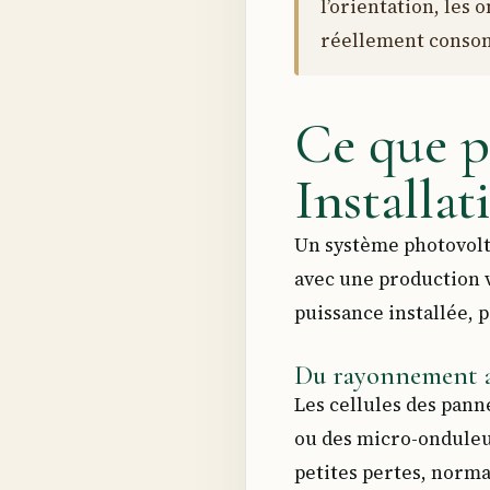
l’orientation, les 
réellement conso
Ce que p
Installat
Un système photovolta
avec une production va
puissance installée, 
Du rayonnement au
Les cellules des pan
ou des micro-onduleu
petites pertes, norma