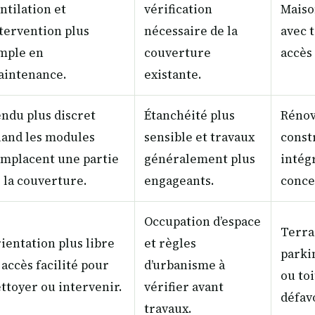
ntilation et
vérification
Maiso
tervention plus
nécessaire de la
avec t
mple en
couverture
accès
intenance.
existante.
ndu plus discret
Étanchéité plus
Rénov
and les modules
sensible et travaux
const
mplacent une partie
généralement plus
intégr
 la couverture.
engageants.
conce
Occupation d’espace
Terra
ientation plus libre
et règles
parki
 accès facilité pour
d’urbanisme à
ou to
ttoyer ou intervenir.
vérifier avant
défav
travaux.