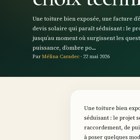
Une toiture bien exposée, une facture d’é
devis solaire qui paraît séduisant : le p
jusqu’au moment où surgissent les ques
puissance, d’ombre po...
Par
Mélina Caradec
·
22 mai 2026
Une toiture bien expo
séduisant : le projet
raccordement, de puis
à poser quelques modu