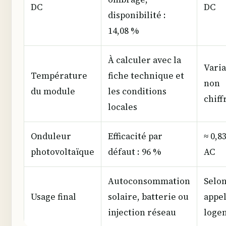
DC
DC
disponibilité :
14,08 %
À calculer avec la
Varia
Température
fiche technique et
non
du module
les conditions
chiff
locales
Onduleur
Efficacité par
≈ 0,8
photovoltaïque
défaut : 96 %
AC
Autoconsommation
Selo
Usage final
solaire, batterie ou
appel
injection réseau
loge