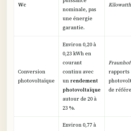
puissance
Wc
Kilowatt
nominale, pas
une énergie
garantie.
Environ 0,20 à
0,23 kWh en
courant
Fraunhof
Conversion
continu avec
rapports
photovoltaïque
un
rendement
photovol
photovoltaïque
de référ
autour de 20 à
23 %.
Environ 0,77 à