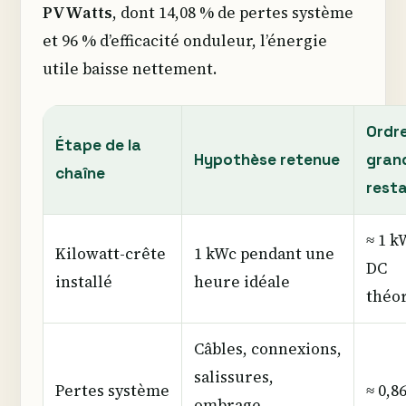
PVWatts
, dont 14,08 % de pertes système
et 96 % d’efficacité onduleur, l’énergie
utile baisse nettement.
Ordr
Étape de la
Hypothèse retenue
gran
chaîne
rest
≈ 1 
Kilowatt-crête
1 kWc pendant une
DC
installé
heure idéale
théo
Câbles, connexions,
salissures,
Pertes système
≈ 0,8
ombrage,