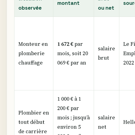
montant
sour
observée
ou net
Monteur en
1 672 €
par
Le F
salaire
plomberie
mois, soit 20
Empl
brut
chauffage
069 € par an
2022
1 000 € à 1
200 € par
Plombier en
mois ; jusqu’à
salaire
tout début
Hel
environ 5
net
de carrière