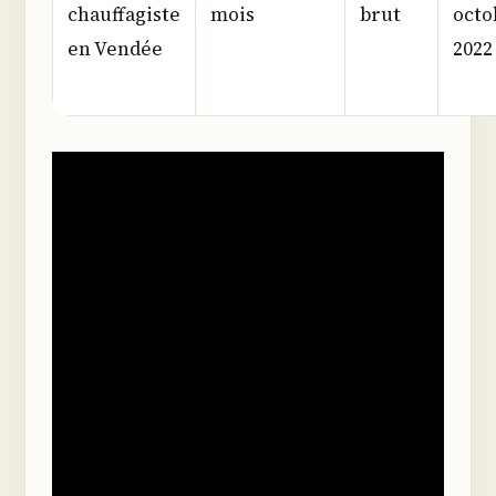
chauffagiste
mois
brut
octo
en Vendée
2022