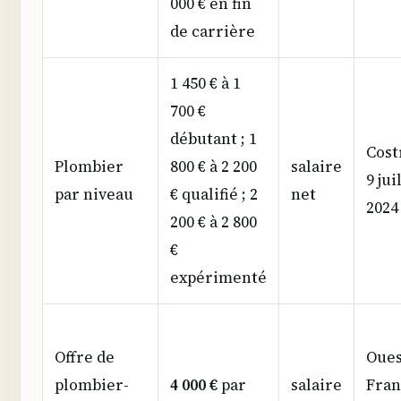
000 € en fin
de carrière
1 450 € à 1
700 €
débutant ; 1
Cost
Plombier
800 € à 2 200
salaire
9 jui
par niveau
€ qualifié ; 2
net
2024
200 € à 2 800
€
expérimenté
Offre de
Oues
plombier-
4 000 €
par
salaire
Fran