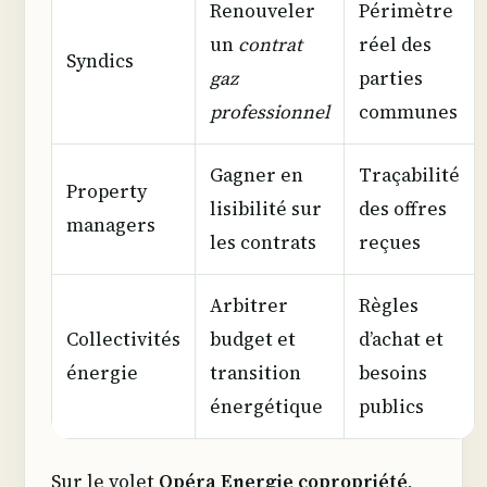
Renouveler
Périmètre
un
contrat
réel des
Syndics
gaz
parties
professionnel
communes
Gagner en
Traçabilité
Property
lisibilité sur
des offres
managers
les contrats
reçues
Arbitrer
Règles
Collectivités
budget et
d’achat et
énergie
transition
besoins
énergétique
publics
Sur le volet
Opéra Energie copropriété
,