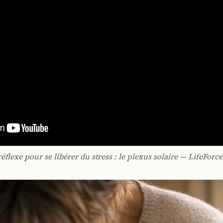
éflexe pour se libérer du stress : le plexus solaire — LifeForce