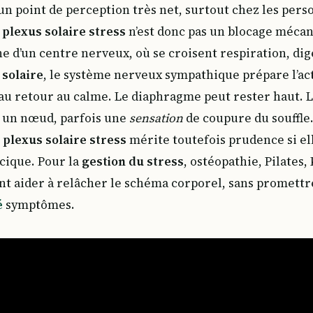
 un point de perception très net, surtout chez les pers
e
plexus solaire stress
n’est donc pas un blocage mécan
e d’un centre nerveux, où se croisent respiration, dige
 solaire
, le système nerveux sympathique prépare l’act
au retour au calme. Le diaphragme peut rester haut. La
 un nœud, parfois une
sensation
de coupure du souffle.
 plexus solaire stress
mérite toutefois prudence si ell
cique. Pour la
gestion du stress
, ostéopathie, Pilates,
 aider à relâcher le schéma corporel, sans promettre 
é
symptômes.