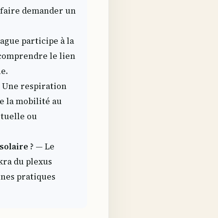
t faire demander un
ague participe à la
 comprendre le lien
ne.
Une respiration
e la mobilité au
ituelle ou
olaire ?
— Le
kra du plexus
ines pratiques