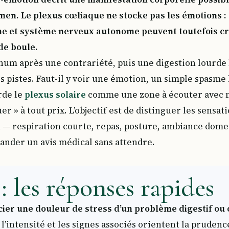
men. Le plexus cœliaque ne stocke pas les émotions : 
e et système nerveux autonome peuvent toutefois cr
de boule.
um après une contrariété, puis une digestion lourde l
s pistes. Faut-il y voir une émotion, un simple spasme 
rde le
plexus solaire
comme une zone à écouter avec 
r » à tout prix. L’objectif est de distinguer les sensat
 — respiration courte, repas, posture, ambiance domes
ander un avis médical sans attendre.
: les réponses rapides
ier une douleur de stress d’un problème digestif ou 
 l’intensité et les signes associés orientent la pruden