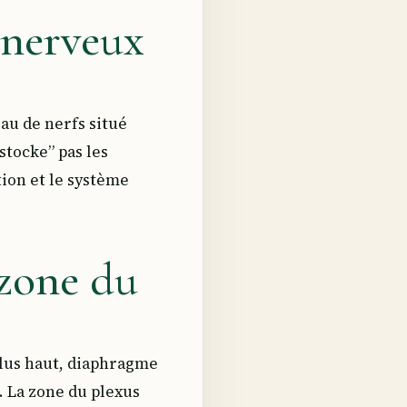
r nerveux
eau de nerfs situé
stocke” pas les
tion et le système
 zone du
 plus haut, diaphragme
 La zone du plexus