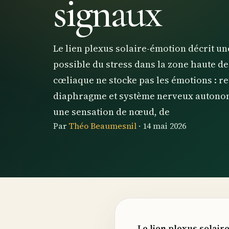
signaux
Le lien plexus solaire-émotion décrit u
possible du stress dans la zone haute d
cœliaque ne stocke pas les émotions : re
diaphragme et système nerveux autonom
une sensation de nœud, de
Par
Théo Beaumesnil
·
14 mai 2026
Le lien plexus solair