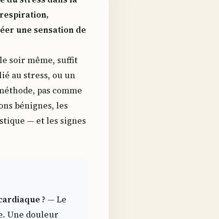
respiration,
éer une sensation de
e soir même, suffit
lié au stress, ou un
méthode, pas comme
ions bénignes, les
tique — et les signes
cardiaque ?
— Le
ce. Une douleur