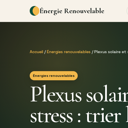
Énergie Renouvelable
Accueil
/
Énergies renouvelables
/ Plexus solaire et 
Énergies renouvelables
Plexus solair
stress : trier 