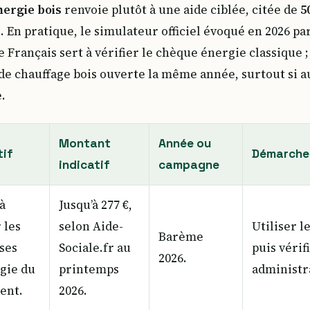
ergie bois
renvoie plutôt à une aide ciblée, citée de
5
. En pratique, le simulateur officiel évoqué en 2026 p
rançais sert à vérifier le chèque énergie classique ; 
ide chauffage bois ouverte la même année, surtout si
.
Montant
Année ou
tif
Démarche 
indicatif
campagne
à
Jusqu’à 277 €,
 les
selon Aide-
Utiliser l
Barème
ses
Sociale.fr au
puis vérif
2026.
gie du
printemps
administra
ent.
2026.