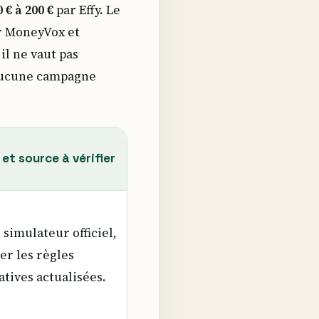
0 € à 200 €
par Effy. Le
ar MoneyVox et
il ne vaut pas
 aucune campagne
et source à vérifier
e simulateur officiel,
ier les règles
tives actualisées.