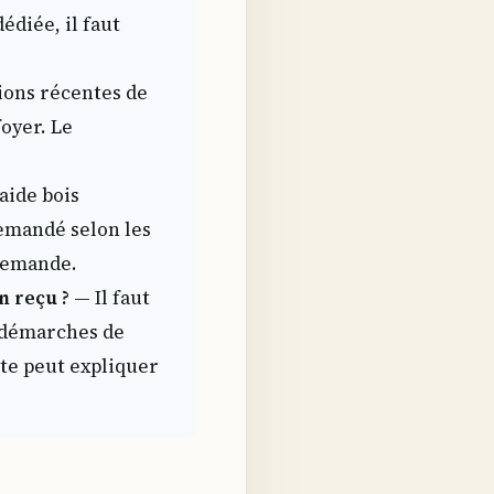
édiée, il faut
ions récentes de
foyer. Le
aide bois
demandé selon les
 demande.
n reçu ?
— Il faut
s démarches de
e peut expliquer