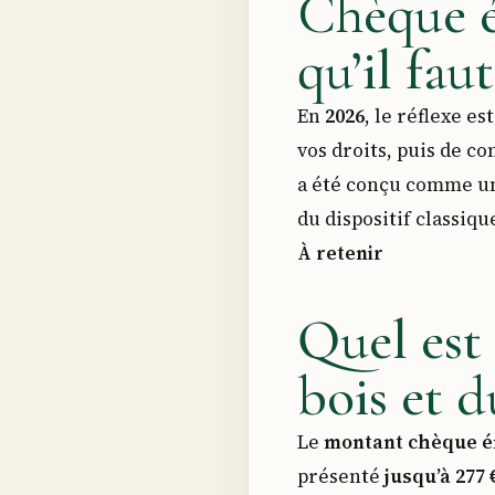
Chèque én
qu’il fau
En
2026
, le réflexe e
vos droits, puis de c
a été conçu comme une
du dispositif classiqu
À retenir
Quel est
bois et d
Le
montant chèque é
présenté
jusqu’à 277 