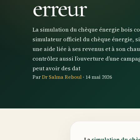
erreur
La simulation du chèque énergie bois cons
simulateur officiel du chèque énergie, s
une aide liée à ses revenus et à son chau
contrôlez aussi l’ouverture d’une campag
peut avoir des dat
Par
Dr Salma Reboul
·
14 mai 2026
La
simulation du chè