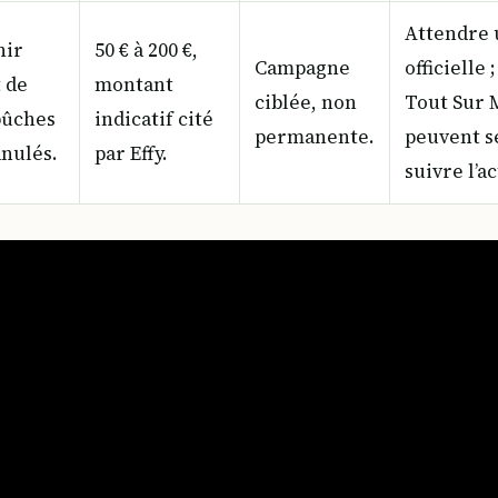
Attendre
nir
50 € à 200 €,
Campagne
officielle 
t de
montant
ciblée, non
Tout Sur 
bûches
indicatif cité
permanente.
peuvent s
nulés.
par Effy.
suivre l’ac