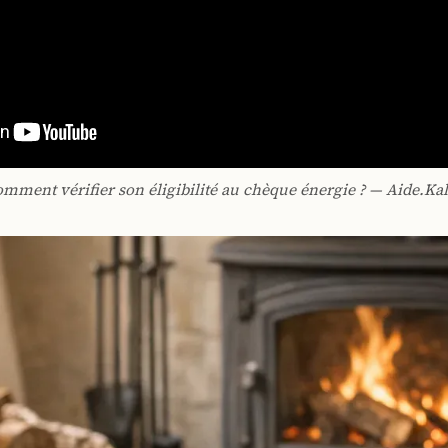
mment vérifier son éligibilité au chèque énergie ? — Aide.Kal