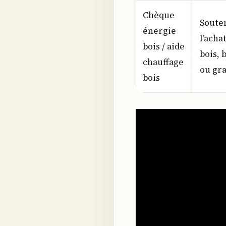
Chèque
Soute
énergie
l’acha
bois / aide
bois, 
chauffage
ou gra
bois